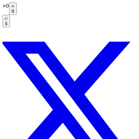
+
0
0
5