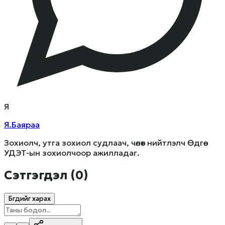
Я
Я.Баяраа
Зохиолч, утга зохиол судлаач, чөлөөт нийтлэлч Өдгөө
УДЭТ-ын зохиолчоор ажилладаг.
Сэтгэгдэл (
0
)
Бүгдийг харах