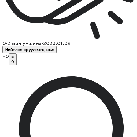
0
·
2
мин уншина
·
2023.01.09
Нийтлэл оруулмагц авья
+
0
0