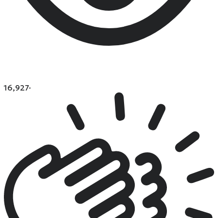
16,927
·