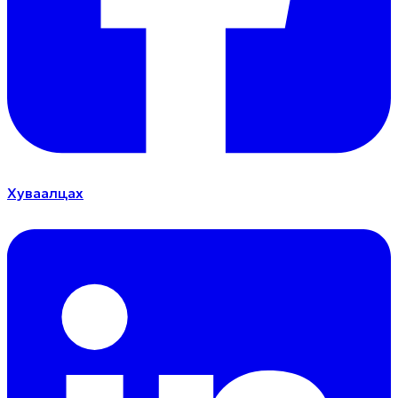
Хуваалцах