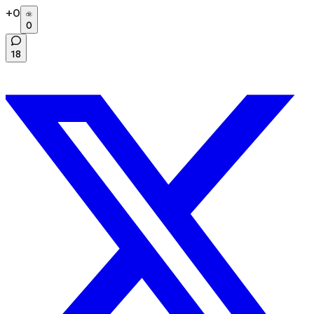
+
0
0
18