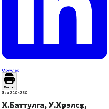
Оруулах
Хэвлэх
Зар 220×280
Х.Баттулга, У.Хүрэлсүх,