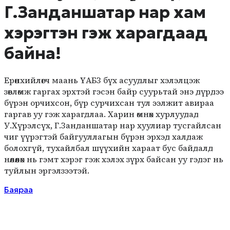
Г.Занданшатар нар хам
хэрэгтэн гэж харагдаад
байна!
Ерөнхийлөгч маань ҮАБЗ бүх асуудлыг хэлэлцэж
зөвлөмж гаргах эрхтэй гэсэн байр суурьтай энэ дүрдээ
бүрэн орчихсон, бүр сурчихсан тул ээлжит авираа
гаргав уу гэж харагдлаа. Харин өмнөх хурлуудад
У.Хүрэлсүх, Г.Занданшатар нар хуулиар тусгайлсан
чиг үүрэгтэй байгууллагын бүрэн эрхэд халдаж
болохгүй, тухайлбал шүүхийн хараат бус байдалд
нөлөөлөх нь гэмт хэрэг гэж хэлэх зүрх байсан уу гэдэг нь
туйлын эргэлзээтэй.
Баяраа