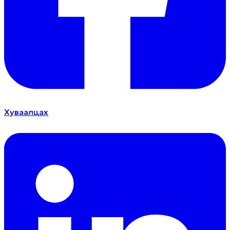
Хуваалцах