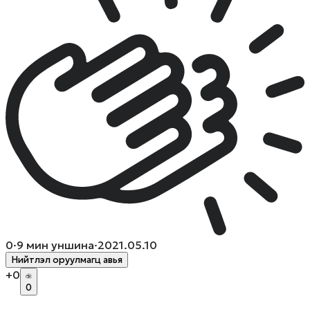
0
·
9
мин уншина
·
2021.05.10
Нийтлэл оруулмагц авья
+
0
0