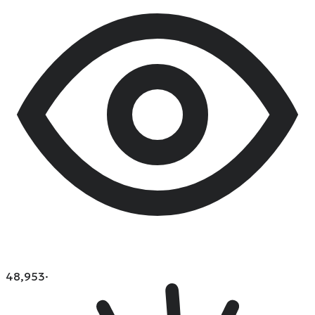
48,953
·