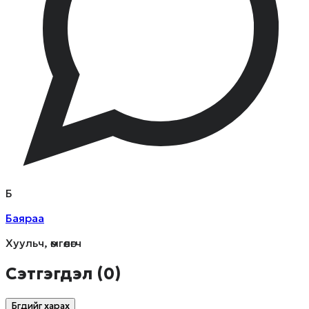
Б
Баяраа
Хуульч, өмгөөлөгч
Сэтгэгдэл (
0
)
Бүгдийг харах