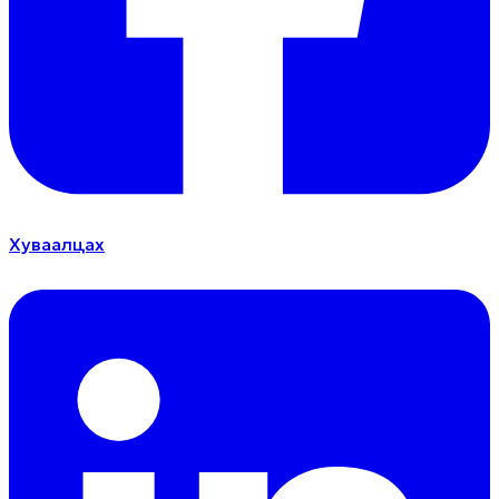
Хуваалцах