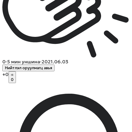
0
·
5
мин уншина
·
2021.06.03
Нийтлэл оруулмагц авья
+
0
0