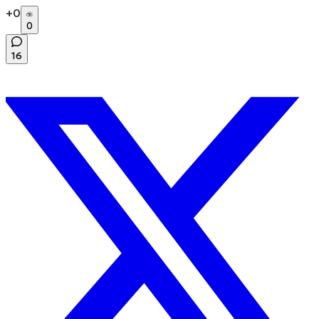
+
0
0
16