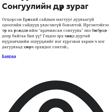
Сонгуулийн дүр зураг
Огцорсон Ерөнхий сайдын магтууг дуулаагүй
одоогийн сайдууд үлдсэнгүй бололтой. Иргэнтэйгээ
төр нь өрсөлддөг ийм “ардчилсан сонгууль” энэ бөмбөрцөг
дээр байгаа бил үү? Гэхдээ эрх чөлөөнд дуртай
нүүдэлчдийн эгдүүцлийг нэг хүргэвэл харин ч нэг
дагуулаад хөмөрч орхидог гэмтэй...
Баяраа