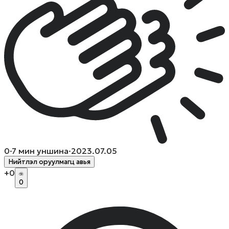
0
·
7
мин уншина
·
2023.07.05
Нийтлэл оруулмагц авья
+
0
0