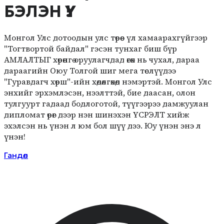
БЭЛЭН ҮҮ!
Монгол Улс дотоодын улс төрөөс үл хамаарахгүйгээр
"Тогтвортой байдал" гэсэн тунхаг биш бүр
АМЛАЛТЫГ хөрөнгө оруулагчдад өгөх нь чухал, дараа
дараагийн Оюу Толгой шиг мега төслүүдээ
"Гуравдагч хөрш"-ийн хөдөлгөхөд нэмэртэй. Монгол Улс
энхийг эрхэмлэсэн, нээлттэй, бие даасан, олон
тулгуурт гадаад бодлоготой, түүгээрээ дамжуулан
дипломат өрөг дээр нэн шинэхэн ҮСРЭЛТ хийж
эхэлсэн нь үнэн л юм бол шүү дээ. Юу үнэн энэ л
үнэн!
Гандөл