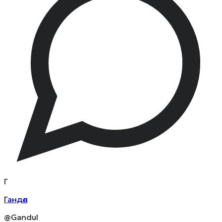
Г
Гандөл
@Gandul