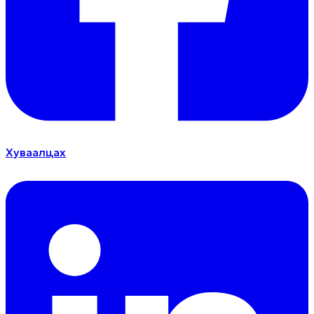
Хуваалцах