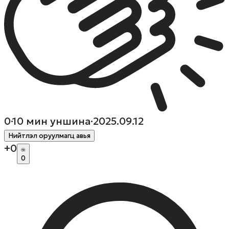
0
·
10
мин уншина
·
2025.09.12
Нийтлэл оруулмагц авья
+
0
0