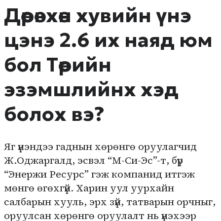
Дөрөвхөн хувийн үнэ
цэнэ 2.6 их наяд юм
бол Төрийн
эзэмшлийнх хэд
болох вэ?
Яг үнэндээ гаднын хөрөнгө оруулагчид
Ж.Оджаргалд, эсвэл “М-Си-Эс”-т, бүр
“Энержи Ресурс” гэж компанид итгэж
мөнгө өгөхгүй. Харин уул уурхайн
салбарын хууль, эрх зүй, татварын орчныг,
оруулсан хөрөнгө оруулалт нь үнэхээр