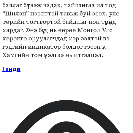
баялаг бүтээж чадах, тайлангаа ил тод
“Шилэн” нээлттэй тавьж буй эсэх, улс
төрийн тогтвортой байдлыг нэн түрүүнд
хардаг. Энэ бүгд нь өөрөө Монгол Улс
хөрөнгө оруулагчдад хэр ээлтэй вэ
гэдгийн индикатор болдог гэсэн үг.
Хамгийн том үнэлгээ нь итгэлцэл.
Гандөл