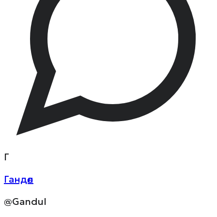
Г
Гандөл
@Gandul