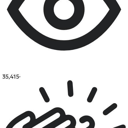
35,415
·