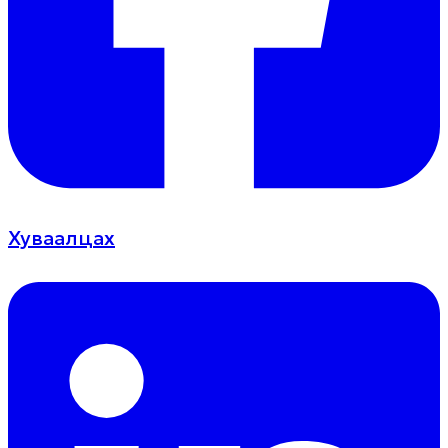
Хуваалцах