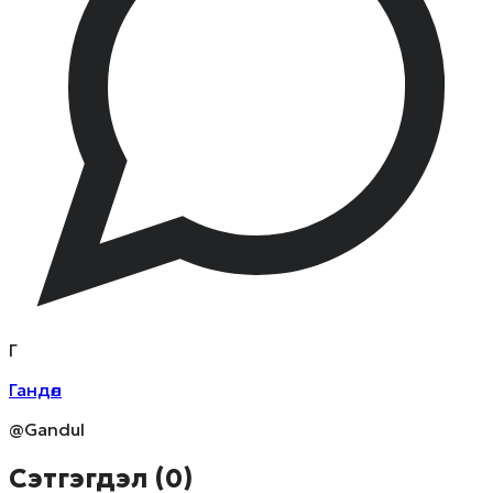
Г
Гандөл
@Gandul
Сэтгэгдэл (
0
)