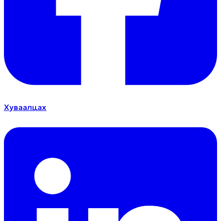
Хуваалцах