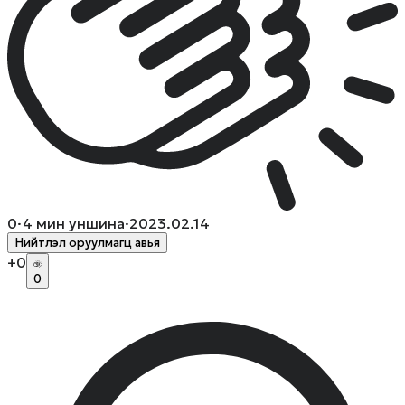
0
·
4
мин уншина
·
2023.02.14
Нийтлэл оруулмагц авья
+
0
0