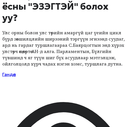
ёсны "ЭЗЭГТЭЙ" болох
уу?
Улс орны болон улс төрийн амаргүй цаг үеийн цикл
бүрд зөвшилцлийн ширээний тэргүүн эгнээнд суудаг,
ард нь гардаг туршлагаараа С.Баярцогтын энд хүрэх
улстөрч өнөөдөртөө АН-д алга. Парламентын, Бүлгийн
түвшинд ч яг түүн шиг бүх асуудлаар мэтгэлцэж,
ойлголцолд хүрч чадах нэгэн хомс, туршлага дутна.
Гандөл