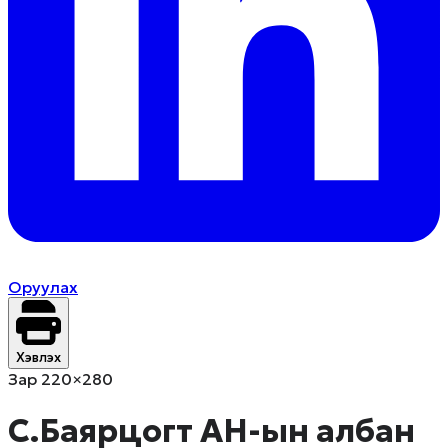
Оруулах
Хэвлэх
Зар 220×280
С.Баярцогт АН-ын албан