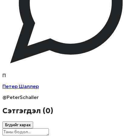
П
Петер Шаллер
@PeterSchaller
Сэтгэгдэл (
0
)
Бүгдийг харах