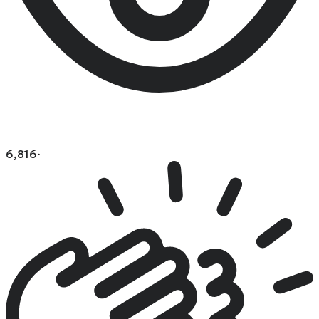
6,816
·