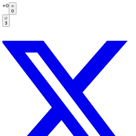
+
0
0
3