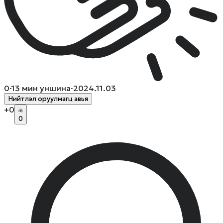
0
·
13
мин уншина
·
2024.11.03
Нийтлэл оруулмагц авья
+
0
0