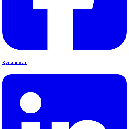
Хуваалцах