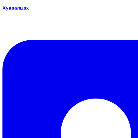
Хуваалцах