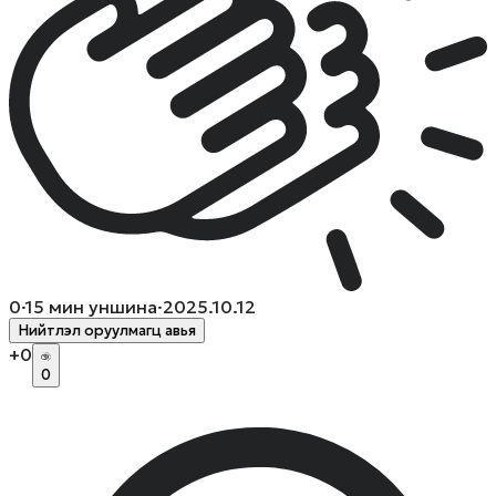
0
·
15
мин уншина
·
2025.10.12
Нийтлэл оруулмагц авья
+
0
0