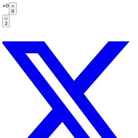
+
0
0
2