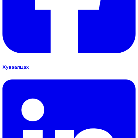
Хуваалцах