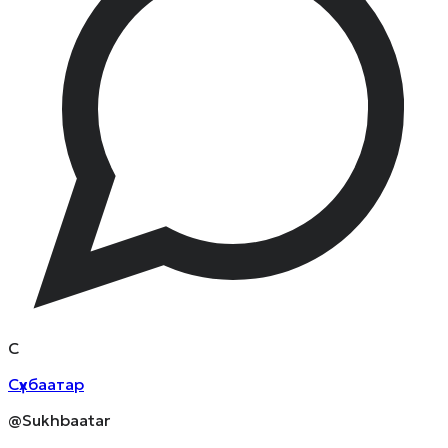
С
Сүхбаатар
@Sukhbaatar