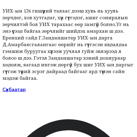
УИХ-ын 126 гишүүний талаас дээш хувь нь хууль
зөрчдөг, хов хутгадаг, хүн гүтгэдэг, ашиг сонирхлын
зөрчилтэй бол УИХ тарахаас өөр замгүй болно.Уг нь
энэ үүсээд байгаа зөрчлийг шийдэх амархан ш дээ.
Ерөнхий сайд Г.Занданшатар УИХ-ын дарга
Д.Амарбаясгалангаас өөрийг нь гүтгэсэн явдалдаа
гэмшиж буруугаа хүлээж уучлал гуйж эвлэрээд л
болоо ш дээ. Гэтэл Занданшатар хэний дохиураар
хөдөлж, яагаад ингэж дөргүй бух шиг УИХ-ын даргыг
гүтгэж түүний эсрэг дайраад байгааг ард түмэн сайн
мэдэж байгаа.
Сүхбаатар