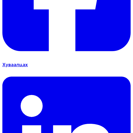
Хуваалцах