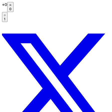
+
0
0
1