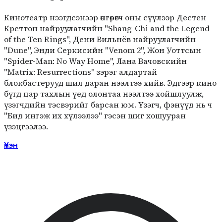
Кинотеатр нээгдсэнээр өнгөрөгч оны сүүлээр Дестен
Креттон найруулагчийн "Shang-Chi and the Legend
of the Ten Rings", Дени Вильнёв найруулагчийн
"Dune", Энди Серкисийн "Venom 2", Жон Уоттсын
"Spider-Man: No Way Home", Лана Вачовскийн
"Matrix: Resurrections" зэрэг алдартай
блокбастерууд шил даран нээлтээ хийв. Эдгээр кино
бүгд цар тахлын үед олонтаа нээлтээ хойшлуулж,
үзэгчдийн тэсвэрийг барсан юм. Үзэгч, фэнүүд нь ч
"Бид ингэж их хүлээлээ" гэсэн шиг хошууран
үзэцгээлээ.
Үнэн