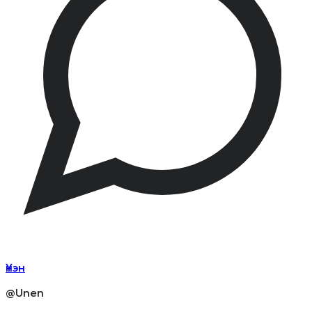
Үнэн
@Unen