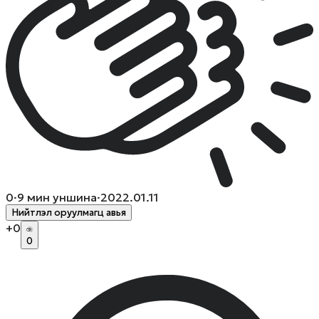
0
·
9
мин уншина
·
2022.01.11
Нийтлэл оруулмагц авья
+
0
0