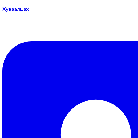
Хуваалцах