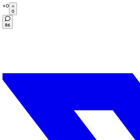
+
0
0
86