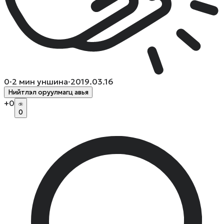
0
·
2
мин уншина
·
2019.03.16
Нийтлэл оруулмагц авья
+
0
0