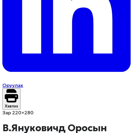
Оруулах
Хэвлэх
Зар 220×280
В.Януковичд Оросын