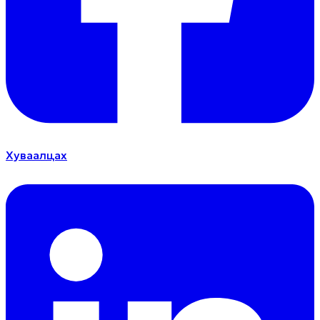
Хуваалцах