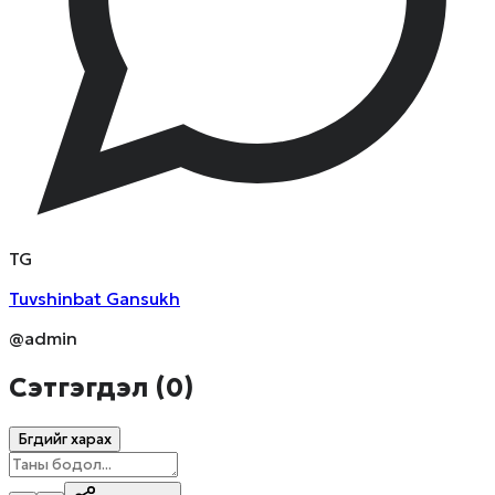
T
G
Tuvshinbat
Gansukh
@admin
Сэтгэгдэл (
0
)
Бүгдийг харах