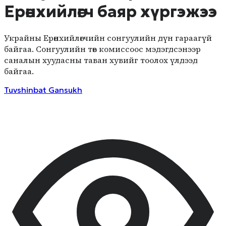
Ерөнхийлөгч баяр хүргэжээ
Украйны Ерөнхийлөгчийн сонгуулийн дүн гараагүй
байгаа. Сонгуулийн төв комиссоос мэдэгдсэнээр
саналын хуудасны таван хувийг тоолох үлдээд
байгаа.
Tuvshinbat
Gansukh