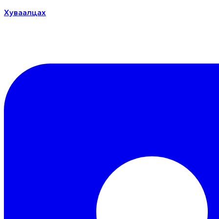
Хуваалцах