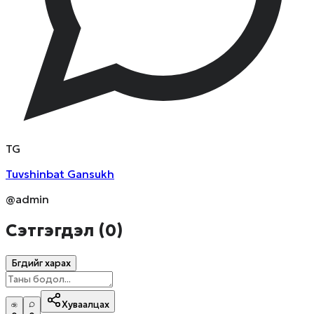
T
G
Tuvshinbat
Gansukh
@admin
Сэтгэгдэл (
0
)
Бүгдийг харах
Хуваалцах