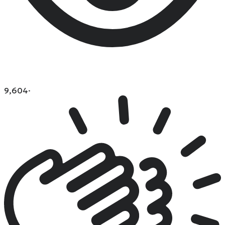
9,604
·