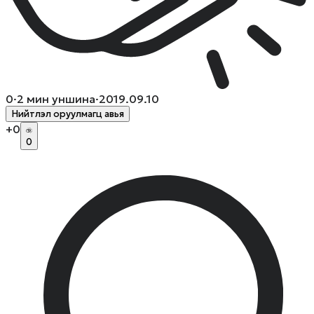
0
·
2
мин уншина
·
2019.09.10
Нийтлэл оруулмагц авья
+
0
0