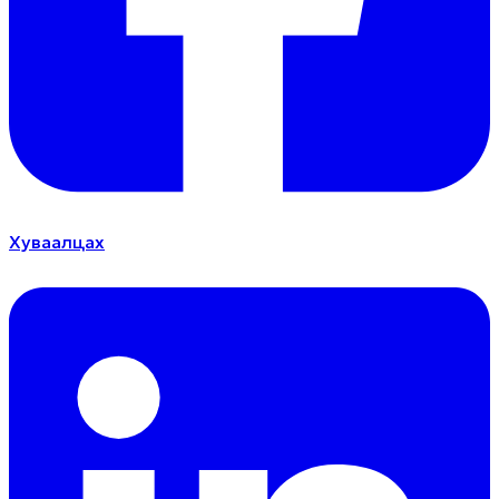
Хуваалцах