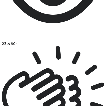
23,460
·