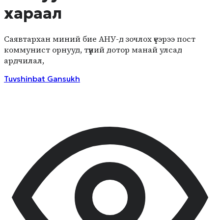
хараал
Саявтархан миний бие АНУ-д зочлох үеэрээ пост
коммунист орнууд, түүний дотор манай улсад
ардчилал,
Tuvshinbat
Gansukh