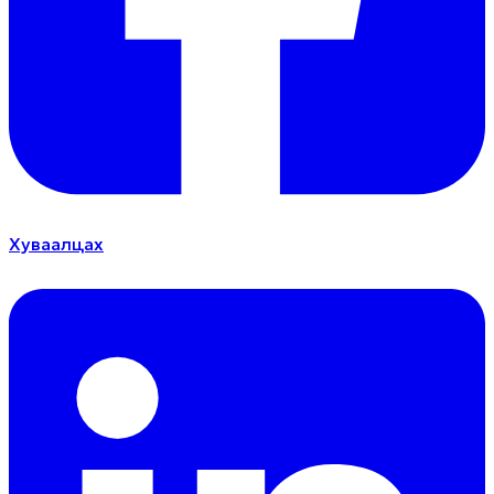
Хуваалцах