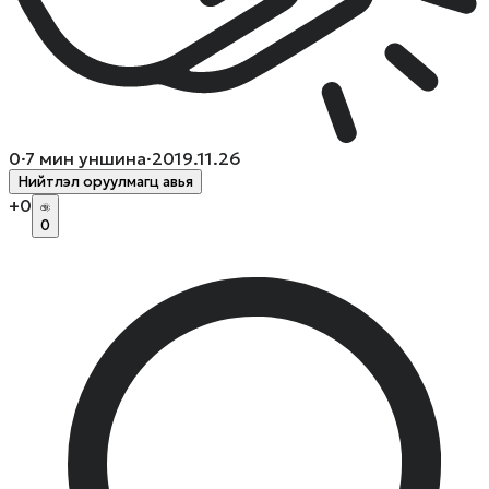
0
·
7
мин уншина
·
2019.11.26
Нийтлэл оруулмагц авья
+
0
0