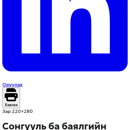
Оруулах
Хэвлэх
Зар 220×280
Сонгууль ба баялгийн