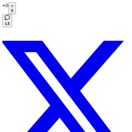
+
0
0
43