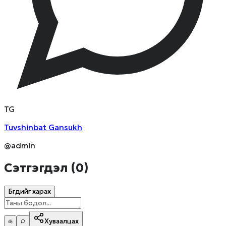
T
G
Tuvshinbat
Gansukh
@admin
Сэтгэгдэл (
0
)
Бүгдийг харах
Хуваалцах