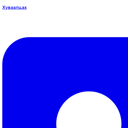
Хуваалцах