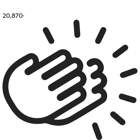
20,870
·