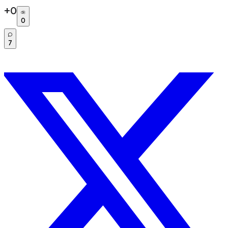
+
0
0
7