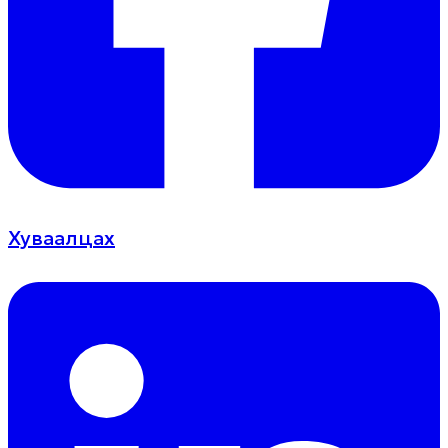
Хуваалцах