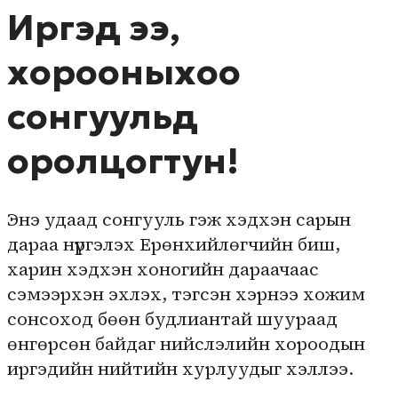
Иргэд ээ,
хорооныхоо
сонгуульд
оролцогтун!
Энэ удаад сонгууль гэж хэдхэн сарын
дараа нүргэлэх Ерөнхийлөгчийн биш,
харин хэдхэн хоногийн дараачаас
сэмээрхэн эхлэх, тэгсэн хэрнээ хожим
сонсоход бөөн будлиантай шуураад
өнгөрсөн байдаг нийслэлийн хороодын
иргэдийн нийтийн хурлуудыг хэллээ.