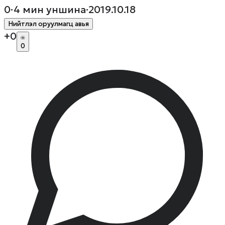
0
·
4
мин уншина
·
2019.10.18
Нийтлэл оруулмагц авья
+
0
0