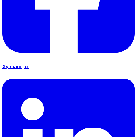
Хуваалцах