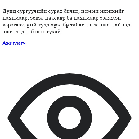
Дунд сургуулийн сурах бичиг, номын ихэнхийг
цахимаар, эсвэл цаасаар ба цахимаар ээлжлэн
хэрэглэх, үүний тулд хүүхэд бүр таблет, планшет, айпад
ашигладаг болох тухай
Ажиглагч