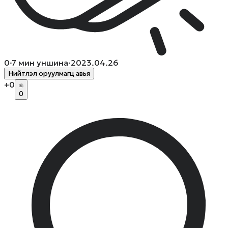
0
·
7
мин уншина
·
2023.04.26
Нийтлэл оруулмагц авья
+
0
0