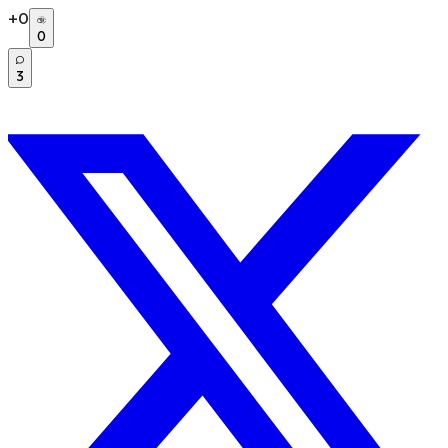
+
0
0
3