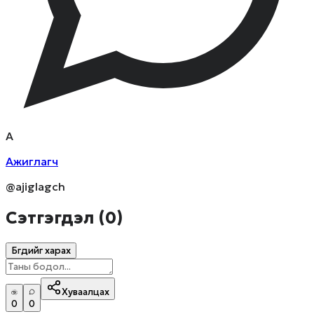
А
Ажиглагч
@ajiglagch
Сэтгэгдэл (
0
)
Бүгдийг харах
Хуваалцах
0
0