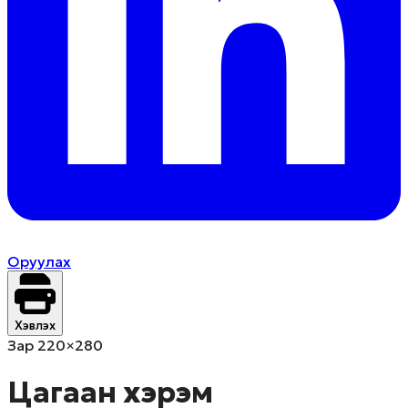
Оруулах
Хэвлэх
Зар 220×280
Цагаан хэрэм