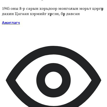
1945 оны 8-р сарын хорьдоор монголын морьт цэргүүд
дахин Цагаан хэрмийг хүрсэн, бүр давсан
Ажиглагч