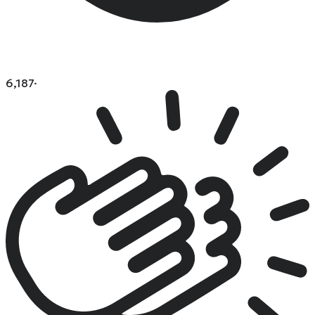
6,187
·