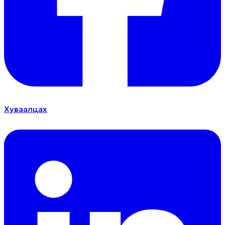
Хуваалцах