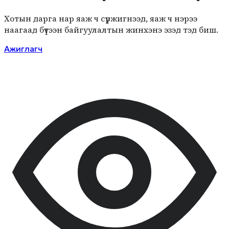
Хотын дарга нар яаж ч сүржигнээд, яаж ч нэрээ
наагаад бүтээн байгуулалтын жинхэнэ эзэд тэд биш.
Ажиглагч