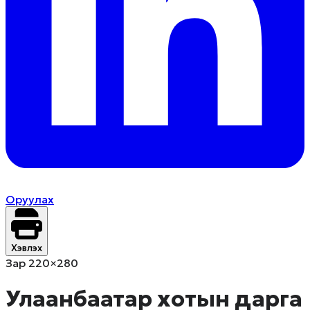
Оруулах
Хэвлэх
Зар 220×280
Улаанбаатар хотын дарга