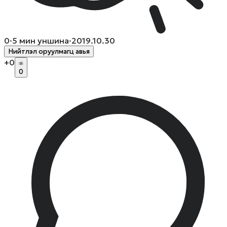
0
·
5
мин уншина
·
2019.10.30
Нийтлэл оруулмагц авья
+
0
0