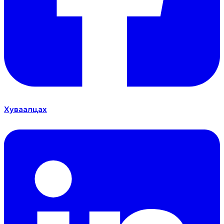
Хуваалцах