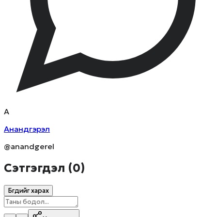
А
Анандгэрэл
@anandgerel
Сэтгэгдэл (
0
)
Бүгдийг харах