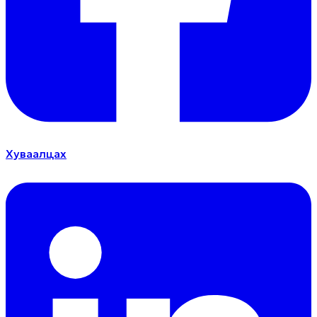
Хуваалцах