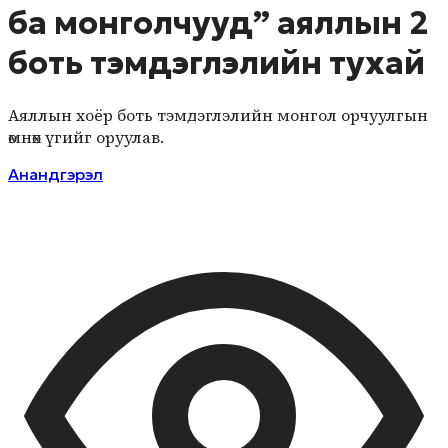
ба монголчууд” аяллын 2
боть тэмдэглэлийн тухай
Аяллын хоёр боть тэмдэглэлийн монгол орчуулгын
өмнөх үгийг оруулав.
Анандгэрэл