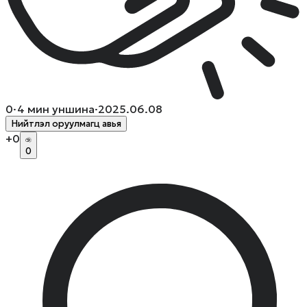
0
·
4
мин уншина
·
2025.06.08
Нийтлэл оруулмагц авья
+
0
0