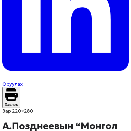
Оруулах
Хэвлэх
Зар 220×280
А.Позднеевын “Монгол