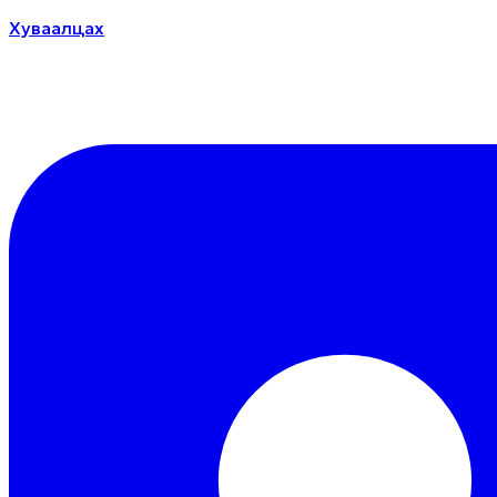
Хуваалцах