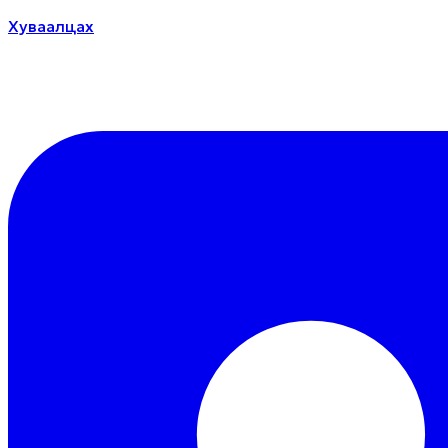
Хуваалцах