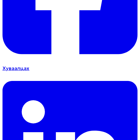
Хуваалцах