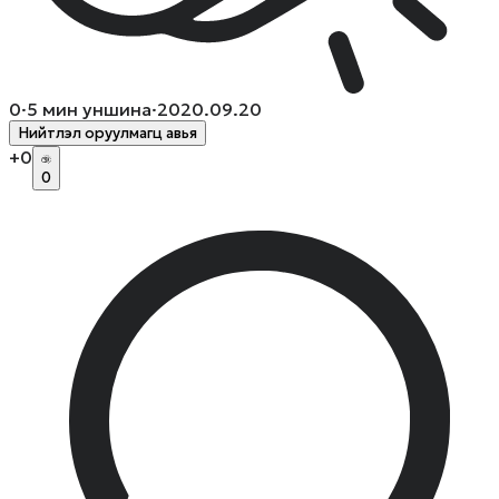
0
·
5
мин уншина
·
2020.09.20
Нийтлэл оруулмагц авья
+
0
0