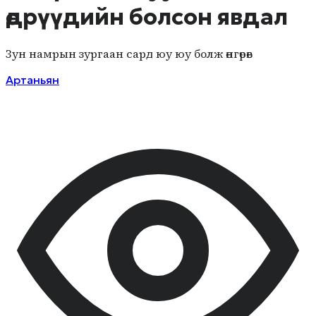
өдрүүдийн болсон явдал
Зун намрын зургаан сард юу юу болж өнгөрөв
Артаньян