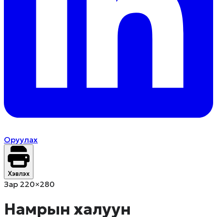
Оруулах
Хэвлэх
Зар 220×280
Намрын халуун