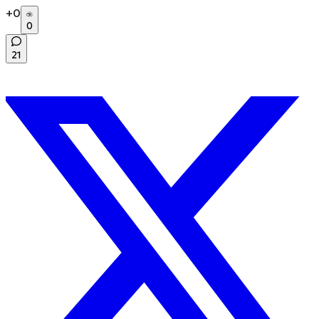
+
0
0
21