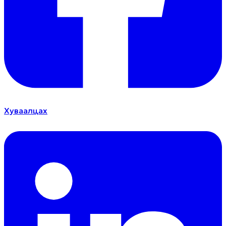
Хуваалцах