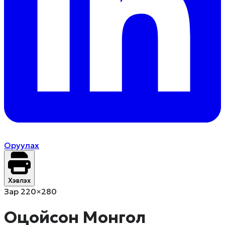
Оруулах
Хэвлэх
Зар 220×280
Оцойсон Монгол