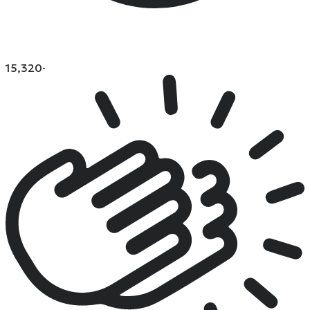
15,320
·