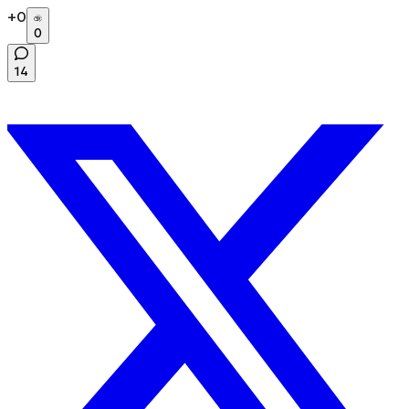
+
0
0
14