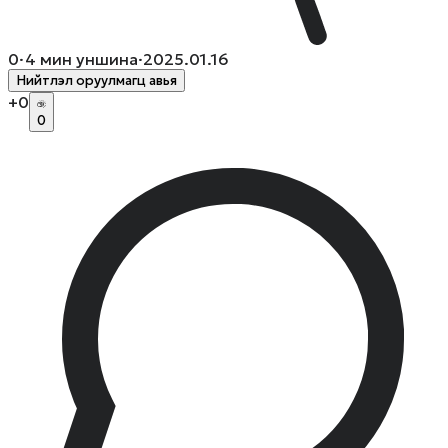
0
·
4
мин уншина
·
2025.01.16
Нийтлэл оруулмагц авья
+
0
0