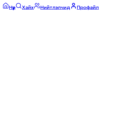
Нүүр
Хайх
Нийтлэлчид
Профайл