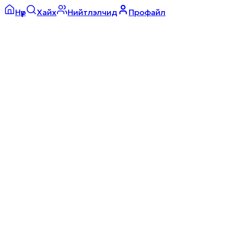
Нүүр
Хайх
Нийтлэлчид
Профайл