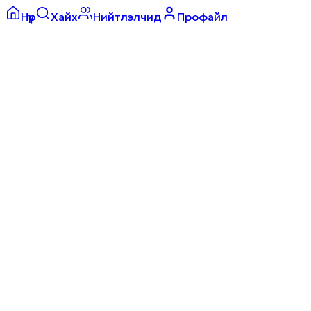
Нүүр
Хайх
Нийтлэлчид
Профайл