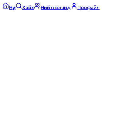
Нүүр
Хайх
Нийтлэлчид
Профайл