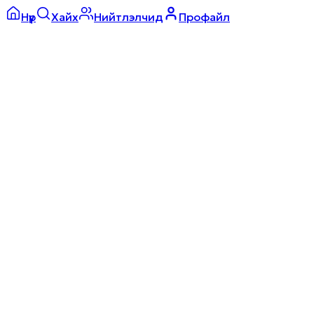
Нүүр
Хайх
Нийтлэлчид
Профайл