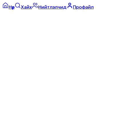
Нүүр
Хайх
Нийтлэлчид
Профайл