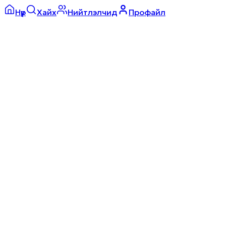
Нүүр
Хайх
Нийтлэлчид
Профайл