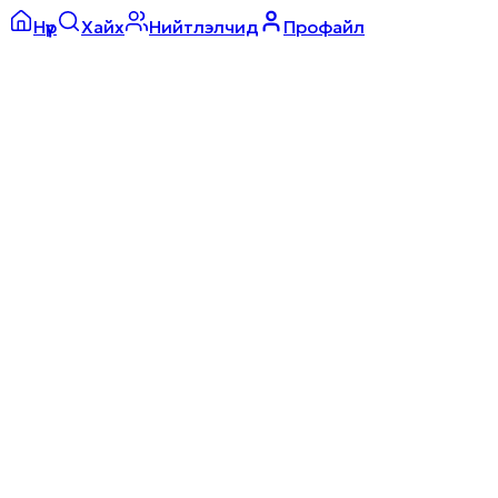
Нүүр
Хайх
Нийтлэлчид
Профайл