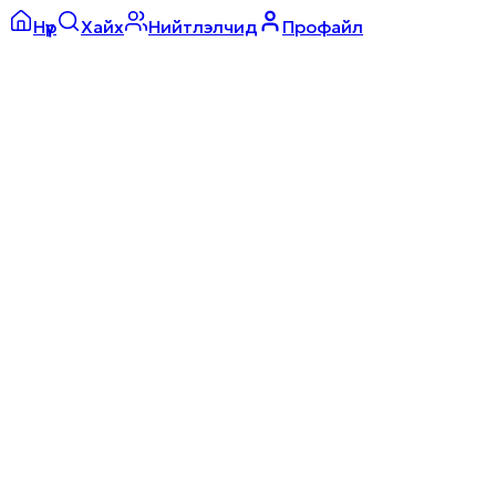
Нүүр
Хайх
Нийтлэлчид
Профайл