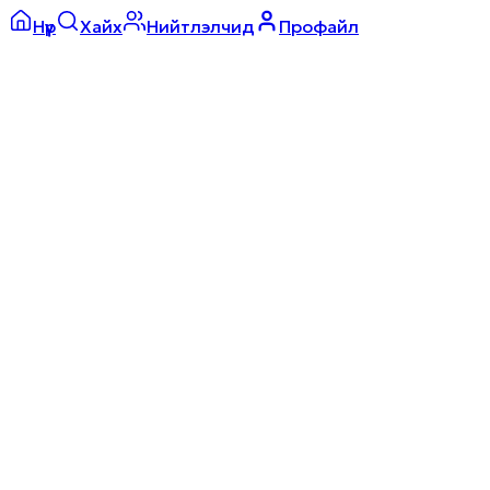
Нүүр
Хайх
Нийтлэлчид
Профайл