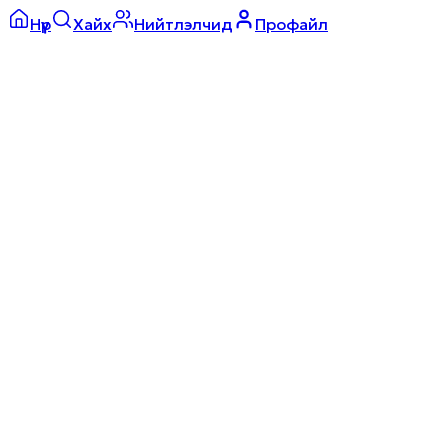
Нүүр
Хайх
Нийтлэлчид
Профайл