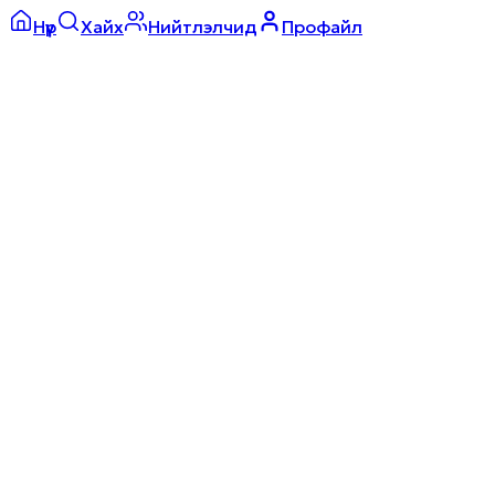
Нүүр
Хайх
Нийтлэлчид
Профайл