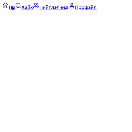
Нүүр
Хайх
Нийтлэлчид
Профайл