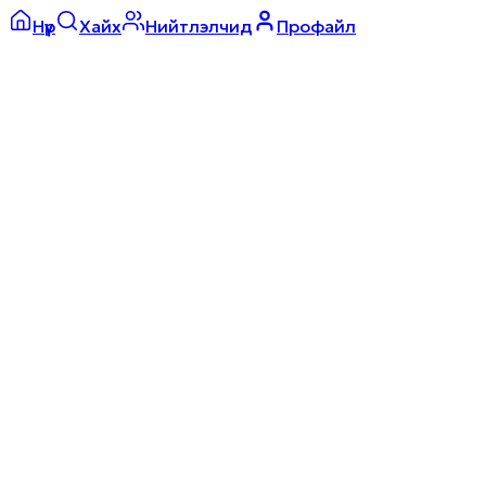
Нүүр
Хайх
Нийтлэлчид
Профайл