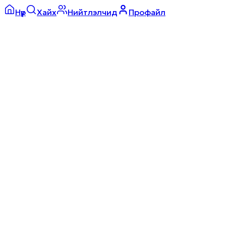
Нүүр
Хайх
Нийтлэлчид
Профайл