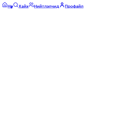
Нүүр
Хайх
Нийтлэлчид
Профайл