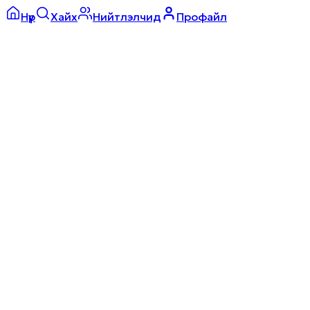
Нүүр
Хайх
Нийтлэлчид
Профайл