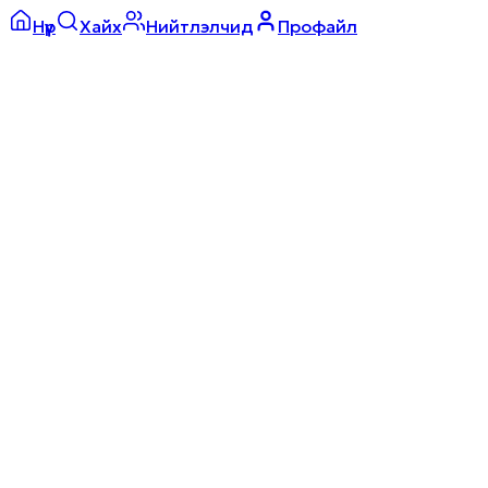
Нүүр
Хайх
Нийтлэлчид
Профайл