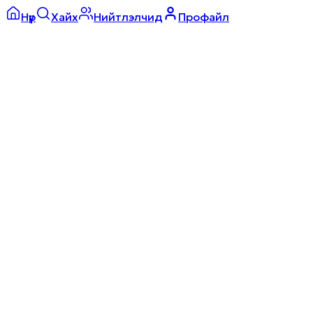
Нүүр
Хайх
Нийтлэлчид
Профайл