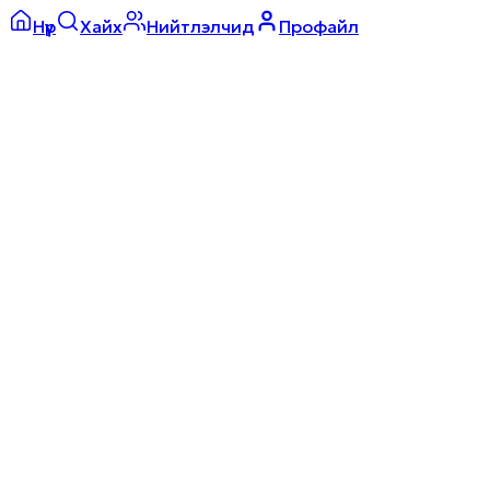
Нүүр
Хайх
Нийтлэлчид
Профайл