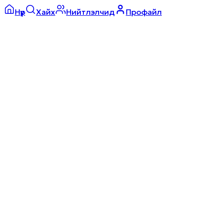
Нүүр
Хайх
Нийтлэлчид
Профайл