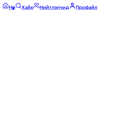
Нүүр
Хайх
Нийтлэлчид
Профайл