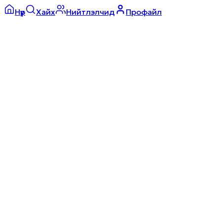
Нүүр
Хайх
Нийтлэлчид
Профайл