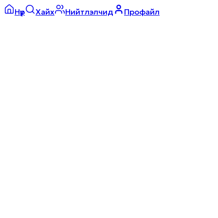
Нүүр
Хайх
Нийтлэлчид
Профайл