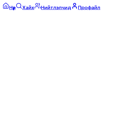
Нүүр
Хайх
Нийтлэлчид
Профайл